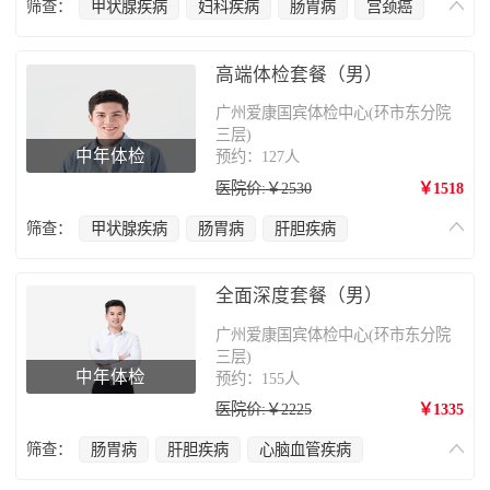
筛查：
甲状腺疾病
妇科疾病
肠胃病
宫颈癌
肝胆疾病
心脑血管疾病
肿瘤筛查
乳腺癌
肺部疾病
颈椎疾病
骨质疏松
高端体检套餐（男）
广州爱康国宾体检中心(环市东分院
三层)
中年体检
预约：127人
医院价:￥2530
￥1518
筛查：
甲状腺疾病
肠胃病
肝胆疾病
心脑血管疾病
前列腺疾病
肺部疾病
颈椎疾病
骨质疏松
全面深度套餐（男）
广州爱康国宾体检中心(环市东分院
三层)
中年体检
预约：155人
医院价:￥2225
￥1335
筛查：
肠胃病
肝胆疾病
心脑血管疾病
前列腺疾病
甲状腺疾病
肺部疾病
腰椎疾病