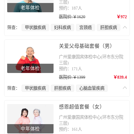
三层)
老年体检
预约：187人
医院价:￥1620
￥972
筛查：
甲状腺疾病
妇科疾病
宫颈癌
肝胆疾病
心脑血管疾病
肿瘤筛查
乳腺癌
肺部疾病
腰椎疾病
骨质疏松
关爱父母基础套餐（男）
广州爱康国宾体检中心(环市东分院
三层)
老年体检
预约：171人
医院价:￥1399
￥839.4
筛查：
甲状腺疾病
肝胆疾病
心脑血管疾病
前列腺疾病
肺部疾病
腰椎疾病
骨质疏松
感恩超值套餐（女）
广州爱康国宾体检中心(环市东分院
三层)
中年体检
预约：161人