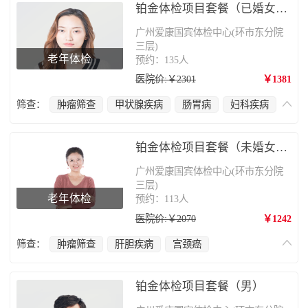
铂金体检项目套餐（已婚女性）
广州爱康国宾体检中心(环市东分院
三层)
老年体检
预约：135人
医院价:￥2301
￥1381
筛查：
肿瘤筛查
甲状腺疾病
肠胃病
妇科疾病
宫颈癌
肝胆疾病
心脑血管疾病
乳腺癌
肺部疾病
颈椎疾病
铂金体检项目套餐（未婚女性）
广州爱康国宾体检中心(环市东分院
三层)
老年体检
预约：113人
医院价:￥2070
￥1242
筛查：
肿瘤筛查
肝胆疾病
宫颈癌
心脑血管疾病
妇科疾病
肺部疾病
颈椎疾病
铂金体检项目套餐（男）