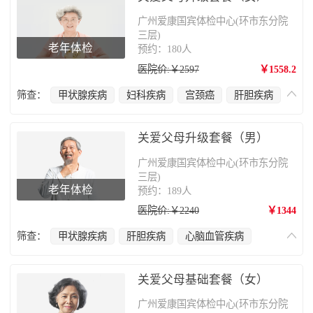
广州爱康国宾体检中心(环市东分院
三层)
老年体检
预约：180人
医院价:￥2597
￥1558.2
筛查：
甲状腺疾病
妇科疾病
宫颈癌
肝胆疾病
心脑血管疾病
肿瘤筛查
乳腺癌
肺部疾病
腰椎疾病
骨质疏松
关爱父母升级套餐（男）
广州爱康国宾体检中心(环市东分院
三层)
老年体检
预约：189人
医院价:￥2240
￥1344
筛查：
甲状腺疾病
肝胆疾病
心脑血管疾病
前列腺疾病
肺部疾病
腰椎疾病
骨质疏松
关爱父母基础套餐（女）
广州爱康国宾体检中心(环市东分院