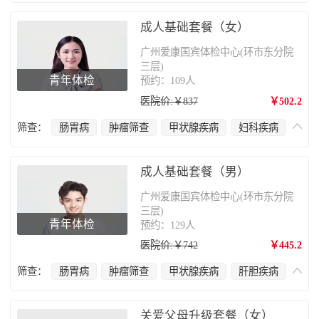
心脑血管疾病
前列腺疾病
肺部疾病
颈椎疾病
成人基础套餐（女）
广州爱康国宾体检中心(环市东分院
三层)
青年体检
预约：109人
医院价:￥837
￥502.2
筛查：
肠胃病
肿瘤筛查
甲状腺疾病
妇科疾病
宫颈癌
肝胆疾病
肺部疾病
颈椎疾病
心脑血管疾病
成人基础套餐（男）
广州爱康国宾体检中心(环市东分院
三层)
青年体检
预约：129人
医院价:￥742
￥445.2
筛查：
肠胃病
肿瘤筛查
甲状腺疾病
肝胆疾病
肺部疾病
颈椎疾病
心脑血管疾病
关爱父母升级套餐（女）