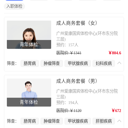
入职体检
成人商务套餐（女）
广州爱康国宾体检中心(环市东分院
三层)
青年体检
预约：157人
医院价:￥1341
￥804.6
筛查：
肠胃病
肿瘤筛查
甲状腺疾病
妇科疾病
宫颈癌
肝胆疾病
心脑血管疾病
乳腺癌
肺部疾病
颈椎疾病
成人商务套餐（男）
广州爱康国宾体检中心(环市东分院
三层)
青年体检
预约：194人
医院价:￥1120
￥672
筛查：
肠胃病
肿瘤筛查
甲状腺疾病
肝胆疾病