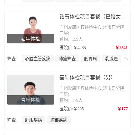
甲状腺疾病
肝胆疾病
宫颈癌
妇科疾病
肺部疾病
颈椎疾病
骨质疏松
钻石体检项目套餐（已婚女性）
广州爱康国宾体检中心(环市东分院
三层)
老年体检
预约：159人
医院价:￥4235
￥2541
筛查：
心脑血管疾病
肿瘤筛查
肠胃病
乳腺癌
甲状腺疾病
妇科疾病
宫颈癌
肝胆疾病
肺部疾病
颈椎疾病
骨质疏松
基础体检项目套餐（男）
广州爱康国宾体检中心(环市东分院
三层)
青年体检
预约：179人
医院价:￥295
￥177
筛查：
肝胆疾病
肺部疾病