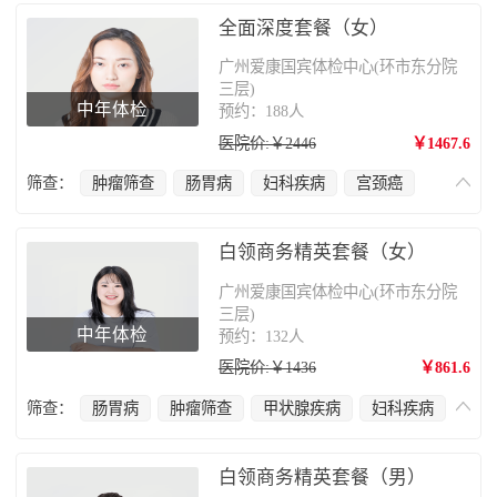
骨质疏松
全面深度套餐（女）
广州爱康国宾体检中心(环市东分院
三层)
中年体检
预约：188人
医院价:￥2446
￥1467.6
筛查：
肿瘤筛查
肠胃病
妇科疾病
宫颈癌
肝胆疾病
心脑血管疾病
乳腺癌
甲状腺疾病
肺部疾病
腰椎疾病
骨质疏松
白领商务精英套餐（女）
广州爱康国宾体检中心(环市东分院
三层)
中年体检
预约：132人
医院价:￥1436
￥861.6
筛查：
肠胃病
肿瘤筛查
甲状腺疾病
妇科疾病
宫颈癌
肝胆疾病
心脑血管疾病
乳腺癌
肺部疾病
颈椎疾病
白领商务精英套餐（男）