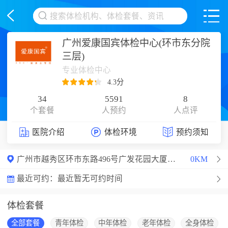
<
广州爱康国宾体检中心(环市东分院
三层)
专业体检中心
4.3分
34
5591
8
个套餐
人预约
人点评
医院介绍
体检环境
预约须知
广州市越秀区环市东路496号广发花园大厦3层
0KM
最近可约：
最近暂无可约时间
体检套餐
全部套餐
青年体检
中年体检
老年体检
全身体检