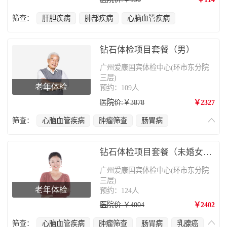
筛查：
肝胆疾病
肺部疾病
心脑血管疾病
钻石体检项目套餐（男）
广州爱康国宾体检中心(环市东分院
三层)
老年体检
预约：109人
医院价:￥3878
￥2327
筛查：
心脑血管疾病
肿瘤筛查
肠胃病
甲状腺疾病
肝胆疾病
前列腺疾病
肺部疾病
颈椎疾病
骨质疏松
钻石体检项目套餐（未婚女性）
广州爱康国宾体检中心(环市东分院
三层)
老年体检
预约：124人
医院价:￥4004
￥2402
筛查：
心脑血管疾病
肿瘤筛查
肠胃病
乳腺癌