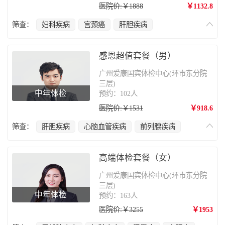
医院价:￥1888
￥1132.8
筛查：
妇科疾病
宫颈癌
肝胆疾病
心脑血管疾病
肿瘤筛查
乳腺癌
肺部疾病
颈椎疾病
骨质疏松
感恩超值套餐（男）
广州爱康国宾体检中心(环市东分院
三层)
中年体检
预约：102人
医院价:￥1531
￥918.6
筛查：
肝胆疾病
心脑血管疾病
前列腺疾病
肺部疾病
颈椎疾病
骨质疏松
高端体检套餐（女）
广州爱康国宾体检中心(环市东分院
三层)
中年体检
预约：163人
医院价:￥3255
￥1953