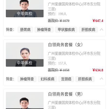
广州爱康国宾体检中心(环市东分院
三层)
中年体检
预约：199人
医院价:￥1079
￥647.4
筛查：
肠胃病
肿瘤筛查
甲状腺疾病
肝胆疾病
心脑血管疾病
前列腺疾病
肺部疾病
颈椎疾病
白领商务套餐（女）
广州爱康国宾体检中心(环市东分院
三层)
中年体检
预约：157人
医院价:￥1058
￥634.8
筛查：
肿瘤筛查
妇科疾病
宫颈癌
肝胆疾病
心脑血管疾病
乳腺癌
肺部疾病
颈椎疾病
白领商务套餐（男）
广州爱康国宾体检中心(环市东分院
三层)