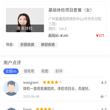
基础体检项目套餐（女）
广州爱康国宾体检中心(环市东分院
三层)
青年体检
预约：160人
医院价:￥295
￥177
筛查：
肝胆疾病
肺部疾病
用户点评
全部(8)
很有用
有图
好评
wangwei
4.3
体检一直用爱康国宾，体检项目全，态度好。
2020-06-08
7
liwei
4.3